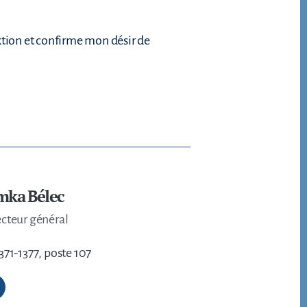
tion et confirme mon désir de
mka Bélec
ecteur général
371-1377, poste 107