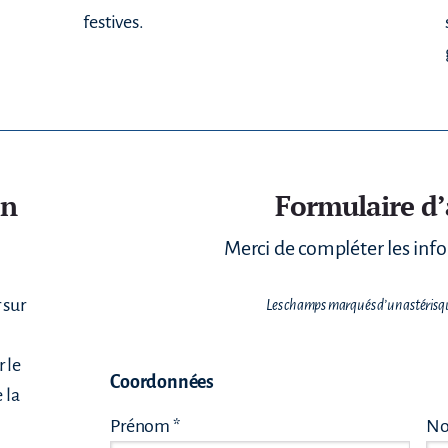
festives.
on
Formulaire d
Merci de compléter les info
 sur
Les champs marqués d’un astérisque
 le
Coordonnées
 la
Prénom *
No