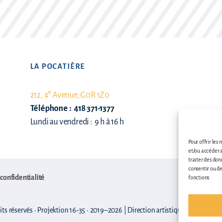
LA POCATIÈRE
e
212, 4
Avenue, G0R 1Z0
Téléphone : 418 371-1377
Lundi au vendredi : 9 h à 16 h
Pour offrir les
et/ou accéder a
traiter des don
consentir ou de
 confidentialité
Politique 
fonctions.
ts réservés · Projektion 16-35 · 2019–2026 | Direction artistique par
Signé C