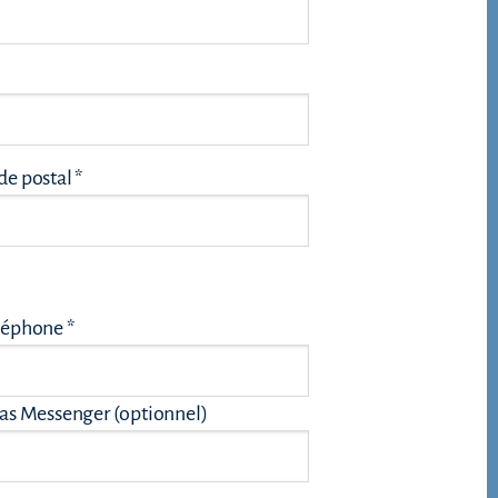
e postal *
léphone *
Please leave this field 
ias Messenger (optionnel)