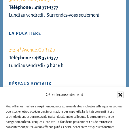
Téléphone : 418 371-1377
Lundi au vendredi : Sur rendez-vous seulement
LA POCATIÈRE
e
212, 4
Avenue, G0R 1Z0
Téléphone : 418 371-1377
Lundi au vendredi : 9 h à 16 h
RÉSEAUX SOCIAUX
Gérer le consentement
Pour offrir les meilleures expériences, nous utilisons des technologies telles que les cookies
pour stocker et/ou accéder aux informations des appareils. Le fait de consentir à ces
technologies nous permettra de traiter des données telles que le comportement de
navigation ou les ID uniques sur ce site. Le fait de ne pas consentir ou de retirer son
consentement peut avoir un effet négatif sur certaines caractéristiques et fonctions.