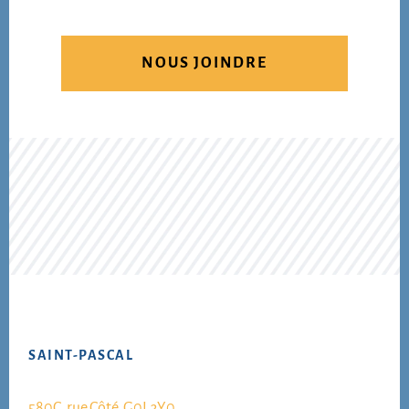
NOUS JOINDRE
Footer
SAINT-PASCAL
580C, rue Côté, G0L 3Y0