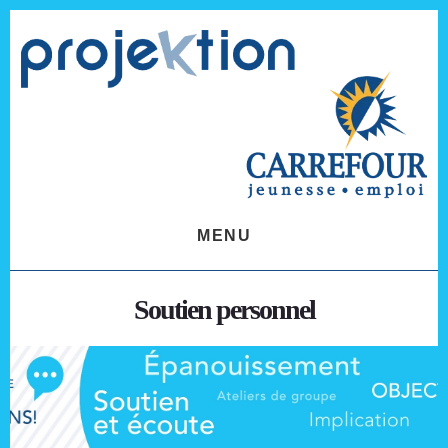
Skip
Skip
to
to
content
footer
MENU
Soutien personnel