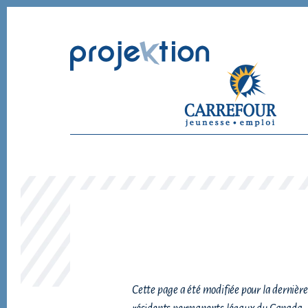
Skip
Skip
to
to
content
footer
Cette page a été modifiée pour la dernière f