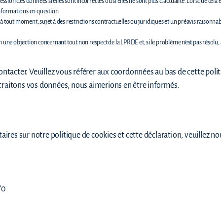
ion des données si elles sont incorrectes ou si elles ne sont plus d’actualité. Lorsque cela
informations en question.
à tout moment, sujet à des restrictions contractuelles ou juridiques et un préavis raisonnab
n une objection concernant tout non respect de la LPRDE et, si le problème n’est pas résolu, 
contacter. Veuillez vous référer aux coordonnées au bas de cette poli
traitons vos données, nous aimerions en être informés.
es sur notre politique de cookies et cette déclaration, veuillez nou
Y0