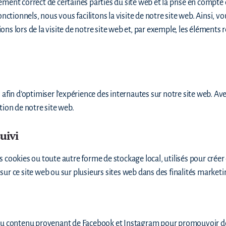
ement correct de certaines parties du site web et la prise en compte
onctionnels, nous vous facilitons la visite de notre site web. Ainsi, vo
ns lors de la visite de notre site web et, par exemple, les éléments 
 afin d’optimiser l’expérience des internautes sur notre site web. Av
tion de notre site web.
uivi
cookies ou toute autre forme de stockage local, utilisés pour créer de
ur sur ce site web ou sur plusieurs sites web dans des finalités marketi
 du contenu provenant de Facebook et Instagram pour promouvoir des