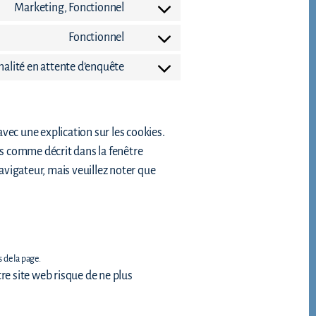
Marketing, Fonctionnel
fonts
service
Consent
google-
to
Fonctionnel
maps
service
Consent
facebook
to
nalité en attente d’enquête
service
Consent
complianz
to
service
divers
vec une explication sur les cookies.
ns comme décrit dans la fenêtre
navigateur, mais veuillez noter que
 de la page.
re site web risque de ne plus