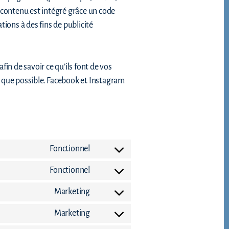
 contenu est intégré grâce un code
ions à des fins de publicité
fin de savoir ce qu’ils font de vos
t que possible. Facebook et Instagram
Fonctionnel
Consent
to
Fonctionnel
service
Consent
wordpress
to
Marketing
service
Consent
litespeed
to
Marketing
service
Consent
google-
to