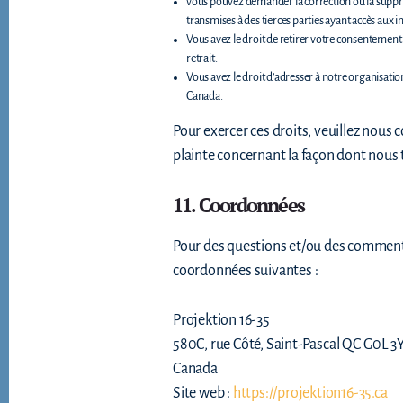
vous pouvez demander la correction ou la suppress
transmises à des tierces parties ayant accès aux 
Vous avez le droit de retirer votre consentement 
retrait.
Vous avez le droit d’adresser à notre organisatio
Canada.
Pour exercer ces droits, veuillez nous 
plainte concernant la façon dont nous 
11. Coordonnées
Pour des questions et/ou des commentair
coordonnées suivantes :
Projektion 16-35
580C, rue Côté, Saint-Pascal QC G0L 3
Canada
Site web :
https://projektion16-35.ca